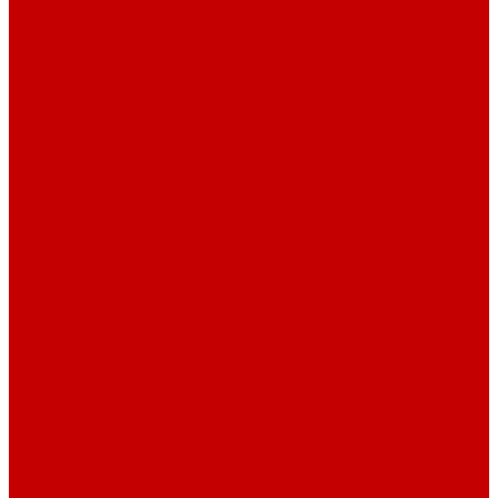
Фитинг PP-R
Инструменты
Услуги
Подготовка проектов
Значение инженерных систем в проектирование
Монтаж оборудования
Монтаж оборудования
Сервисное обслуживание
Обслуживание котельного оборудования
Ремонт оборудования
Ремонт отопительных котлов
Акции
Наши объекты
Производители
Компания
Новости
Статьи
Наши проекты
Наши объекты
Вакансии
Сотрудники
Сертификаты
Техническая документация
Помощь
Оплата и доставка