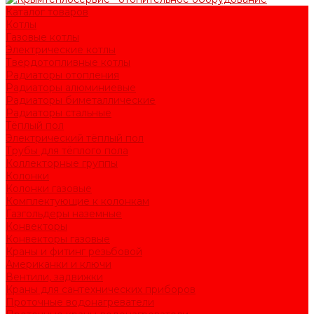
Каталог товаров
Котлы
Газовые котлы
Электрические котлы
Твердотопливные котлы
Радиаторы отопления
Радиаторы алюминиевые
Радиаторы биметаллические
Радиаторы стальные
Тёплый пол
Электрический тёплый пол
Трубы для тёплого пола
Коллекторные группы
Колонки
Колонки газовые
Комплектующие к колонкам
Газгольдеры наземные
Конвекторы
Конвекторы газовые
Краны и фитинг резьбовой
Американки и ключи
Вентили, задвижки
Краны для сантехнических приборов
Проточные водонагреватели