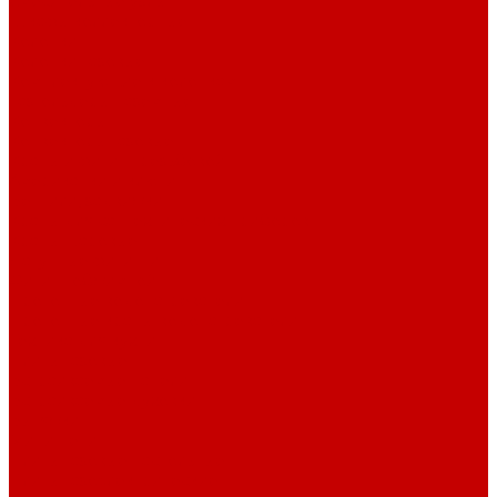
Смесительные узлы
Шкафы коллекторные
Колонки
Колонки газовые
Комплектующие к колонкам
Газгольдеры наземные
Конвекторы
Конвекторы газовые
Краны и фитинг резьбовой
Американки и ключи
Вентили, задвижки
Краны для сантехнических приборов
Краны шаровые
Латунные фитинги
Фитинг обжимной
Проточные водонагреватели
Проточные краны-водонагреватели
Техника для кухни
Плиты газовые
Встраиваемые панели
Встраиваемые духовки
Вытяжки
Мини печи
Плиты газовые настольные
Плиты газоэлектрические