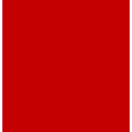
Контакты
Контактная информация
Задать вопрос
...
Каталог товаров
Котлы
Газовые котлы
Котлы конденсационные
Котлы навесные
Котлы напольные
Электрические котлы
Твердотопливные котлы
Дизельные котлы
Комплектующие к котлам
Радиаторы отопления
Радиаторы алюминиевые
Радиаторы биметаллические
Радиаторы стальные
Тёплый пол
Электрический тёплый пол
Трубы для тёплого пола
Коллекторные группы
Водяной теплый пол
Комплектующие для тёплого пола