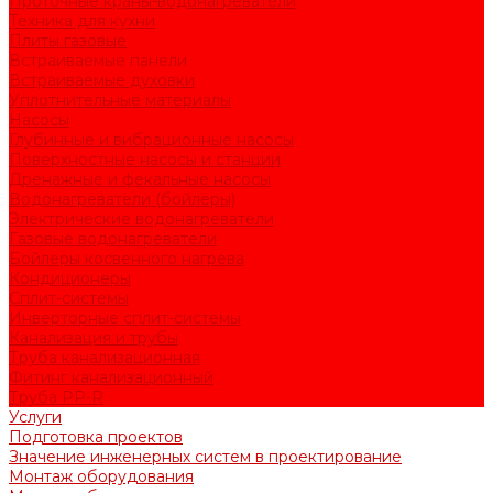
Проточные краны-водонагреватели
Техника для кухни
Плиты газовые
Встраиваемые панели
Встраиваемые духовки
Уплотнительные материалы
Насосы
Глубинные и вибрационные насосы
Поверхностные насосы и станции
Дренажные и фекальные насосы
Водонагреватели (бойлеры)
Электрические водонагреватели
Газовые водонагреватели
Бойлеры косвенного нагрева
Кондиционеры
Сплит-системы
Инверторные сплит-системы
Канализация и трубы
Труба канализационная
Фитинг канализационный
Труба PP-R
Услуги
Подготовка проектов
Значение инженерных систем в проектирование
Монтаж оборудования