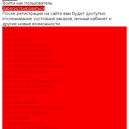
Войти как пользователь
Зарегистрироваться
После регистрации на сайте вам будет доступно
отслеживание состояния заказов, личный кабинет и
другие новые возможности
Каталог товаров
Котлы
Газовые котлы
Электрические котлы
Твердотопливные котлы
Радиаторы отопления
Радиаторы алюминиевые
Радиаторы биметаллические
Радиаторы стальные
Тёплый пол
Электрический тёплый пол
Трубы для тёплого пола
Коллекторные группы
Колонки
Колонки газовые
Комплектующие к колонкам
Газгольдеры наземные
Конвекторы
Конвекторы газовые
Краны и фитинг резьбовой