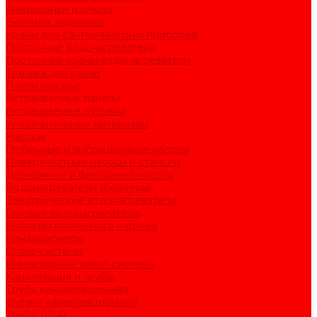
Американки и ключи
Вентили, задвижки
Краны для сантехнических приборов
Проточные водонагреватели
Проточные краны-водонагреватели
Техника для кухни
Плиты газовые
Встраиваемые панели
Встраиваемые духовки
Уплотнительные материалы
Насосы
Глубинные и вибрационные насосы
Поверхностные насосы и станции
Дренажные и фекальные насосы
Водонагреватели (бойлеры)
Электрические водонагреватели
Газовые водонагреватели
Бойлеры косвенного нагрева
Кондиционеры
Сплит-системы
Инверторные сплит-системы
Канализация и трубы
Труба канализационная
Фитинг канализационный
Труба PP-R