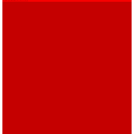
Услуги
Подготовка проектов
Значение инженерных систем в проектирование
Монтаж оборудования
Монтаж оборудования
Сервисное обслуживание
Обслуживание котельного оборудования
Ремонт оборудования
Ремонт отопительных котлов
Акции
Наши объекты
Производители
Компания
Новости
Статьи
Наши проекты
Наши объекты
Вакансии
Сотрудники
Сертификаты
Техническая документация
Помощь
Оплата и доставка
Вопрос - ответ
Отзывы