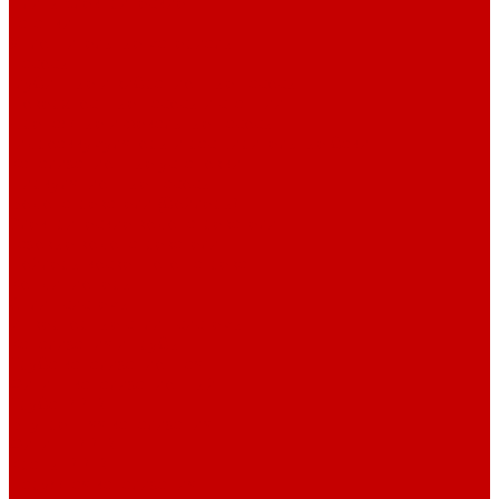
Плиты электрические
Таганки
Уплотнительные материалы
Насосы
Глубинные и вибрационные насосы
Поверхностные насосы и станции
Дренажные и фекальные насосы
Гидроаккумуляторы и расширительные баки
Канализационные установки
Циркуляционные насосы
Водонагреватели (бойлеры)
Электрические водонагреватели
Газовые водонагреватели
Бойлеры косвенного нагрева
Кондиционеры
Сплит-системы
Инверторные сплит-системы
Канализация и трубы
Труба канализационная
Фитинг канализационный
Труба PP-R
Внутренняя канализация
Фитинг PP-R
Краны PP-R
Наружная канализация