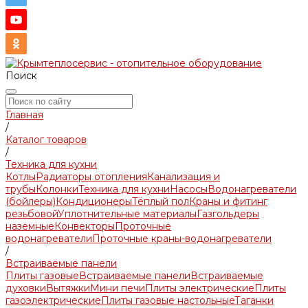
Поиск
Главная
/
Каталог товаров
/
Техника для кухни
Котлы
Радиаторы отопления
Канализация и
трубы
Колонки
Техника для кухни
Насосы
Водонагреватели
(бойлеры)
Кондиционеры
Тёплый пол
Краны и фитинг
резьбовой
Уплотнительные материалы
Газгольдеры
наземные
Конвекторы
Проточные
водонагреватели
Проточные краны-водонагреватели
/
Встраиваемые панели
Плиты газовые
Встраиваемые панели
Встраиваемые
духовки
Вытяжки
Мини печи
Плиты электрические
Плиты
газоэлектрические
Плиты газовые настольные
Таганки