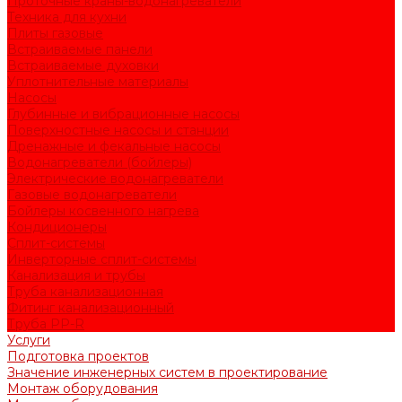
Проточные краны-водонагреватели
Техника для кухни
Плиты газовые
Встраиваемые панели
Встраиваемые духовки
Уплотнительные материалы
Насосы
Глубинные и вибрационные насосы
Поверхностные насосы и станции
Дренажные и фекальные насосы
Водонагреватели (бойлеры)
Электрические водонагреватели
Газовые водонагреватели
Бойлеры косвенного нагрева
Кондиционеры
Сплит-системы
Инверторные сплит-системы
Канализация и трубы
Труба канализационная
Фитинг канализационный
Труба PP-R
Услуги
Подготовка проектов
Значение инженерных систем в проектирование
Монтаж оборудования