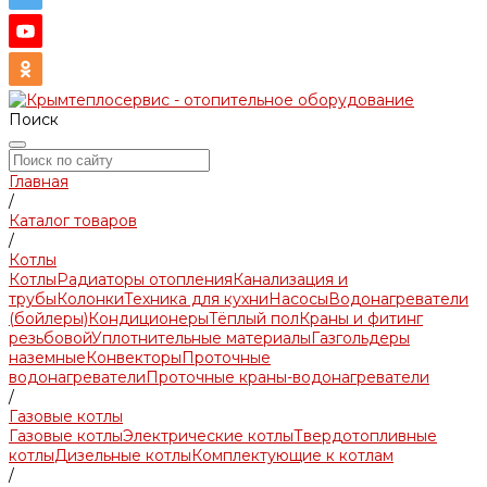
Поиск
Главная
/
Каталог товаров
/
Котлы
Котлы
Радиаторы отопления
Канализация и
трубы
Колонки
Техника для кухни
Насосы
Водонагреватели
(бойлеры)
Кондиционеры
Тёплый пол
Краны и фитинг
резьбовой
Уплотнительные материалы
Газгольдеры
наземные
Конвекторы
Проточные
водонагреватели
Проточные краны-водонагреватели
/
Газовые котлы
Газовые котлы
Электрические котлы
Твердотопливные
котлы
Дизельные котлы
Комплектующие к котлам
/