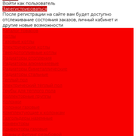
Войти как пользователь
Зарегистрироваться
После регистрации на сайте вам будет доступно
отслеживание состояния заказов, личный кабинет и
другие новые возможности
Каталог товаров
Котлы
Газовые котлы
Электрические котлы
Твердотопливные котлы
Радиаторы отопления
Радиаторы алюминиевые
Радиаторы биметаллические
Радиаторы стальные
Тёплый пол
Электрический тёплый пол
Трубы для тёплого пола
Коллекторные группы
Колонки
Колонки газовые
Комплектующие к колонкам
Газгольдеры наземные
Конвекторы
Конвекторы газовые
Краны и фитинг резьбовой