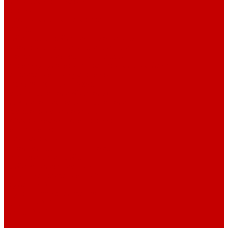
Плиты электрические
Таганки
Уплотнительные материалы
Насосы
Глубинные и вибрационные насосы
Поверхностные насосы и станции
Дренажные и фекальные насосы
Гидроаккумуляторы и расширительные баки
Канализационные установки
Циркуляционные насосы
Водонагреватели (бойлеры)
Электрические водонагреватели
Газовые водонагреватели
Бойлеры косвенного нагрева
Кондиционеры
Сплит-системы
Инверторные сплит-системы
Канализация и трубы
Труба канализационная
Фитинг канализационный
Труба PP-R
Внутренняя канализация
Фитинг PP-R
Краны PP-R
Наружная канализация