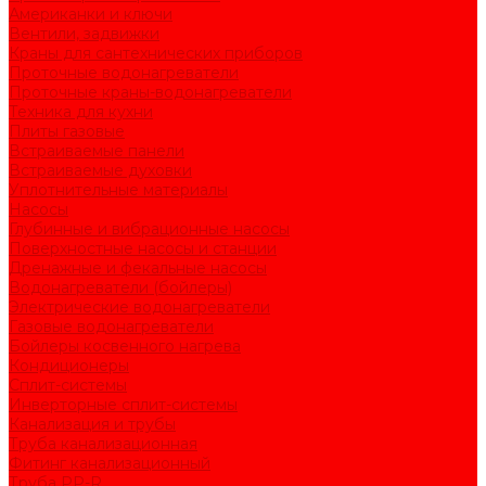
Американки и ключи
Вентили, задвижки
Краны для сантехнических приборов
Проточные водонагреватели
Проточные краны-водонагреватели
Техника для кухни
Плиты газовые
Встраиваемые панели
Встраиваемые духовки
Уплотнительные материалы
Насосы
Глубинные и вибрационные насосы
Поверхностные насосы и станции
Дренажные и фекальные насосы
Водонагреватели (бойлеры)
Электрические водонагреватели
Газовые водонагреватели
Бойлеры косвенного нагрева
Кондиционеры
Сплит-системы
Инверторные сплит-системы
Канализация и трубы
Труба канализационная
Фитинг канализационный
Труба PP-R