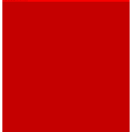
Услуги
Подготовка проектов
Значение инженерных систем в проектирование
Монтаж оборудования
Монтаж оборудования
Сервисное обслуживание
Обслуживание котельного оборудования
Ремонт оборудования
Ремонт отопительных котлов
Акции
Наши объекты
Производители
Компания
Новости
Статьи
Наши проекты
Наши объекты
Вакансии
Сотрудники
Сертификаты
Техническая документация
Помощь
Оплата и доставка
Вопрос - ответ
Отзывы