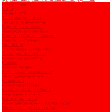
Каталог товаров
Котлы
Газовые котлы
Электрические котлы
Твердотопливные котлы
Радиаторы отопления
Радиаторы алюминиевые
Радиаторы биметаллические
Радиаторы стальные
Тёплый пол
Электрический тёплый пол
Трубы для тёплого пола
Коллекторные группы
Колонки
Колонки газовые
Комплектующие к колонкам
Газгольдеры наземные
Конвекторы
Конвекторы газовые
Краны и фитинг резьбовой
Американки и ключи
Вентили, задвижки
Краны для сантехнических приборов
Проточные водонагреватели