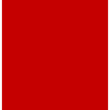
Смесительные узлы
Шкафы коллекторные
Колонки
Колонки газовые
Комплектующие к колонкам
Газгольдеры наземные
Конвекторы
Конвекторы газовые
Краны и фитинг резьбовой
Американки и ключи
Вентили, задвижки
Краны для сантехнических приборов
Краны шаровые
Латунные фитинги
Фитинг обжимной
Проточные водонагреватели
Проточные краны-водонагреватели
Техника для кухни
Плиты газовые
Встраиваемые панели
Встраиваемые духовки
Вытяжки
Мини печи
Плиты газовые настольные
Плиты газоэлектрические