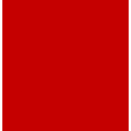
Фитинг PP-R
Инструменты
Услуги
Подготовка проектов
Значение инженерных систем в проектирование
Монтаж оборудования
Монтаж оборудования
Сервисное обслуживание
Обслуживание котельного оборудования
Ремонт оборудования
Ремонт отопительных котлов
Акции
Наши объекты
Производители
Компания
Новости
Статьи
Наши проекты
Наши объекты
Вакансии
Сотрудники
Сертификаты
Техническая документация
Помощь
Оплата и доставка