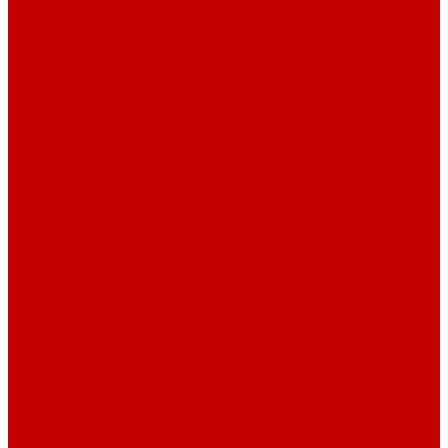
Контакты
Контактная информация
Задать вопрос
...
Каталог товаров
Котлы
Газовые котлы
Котлы конденсационные
Котлы навесные
Котлы напольные
Электрические котлы
Твердотопливные котлы
Дизельные котлы
Комплектующие к котлам
Радиаторы отопления
Радиаторы алюминиевые
Радиаторы биметаллические
Радиаторы стальные
Тёплый пол
Электрический тёплый пол
Трубы для тёплого пола
Коллекторные группы
Водяной теплый пол
Комплектующие для тёплого пола