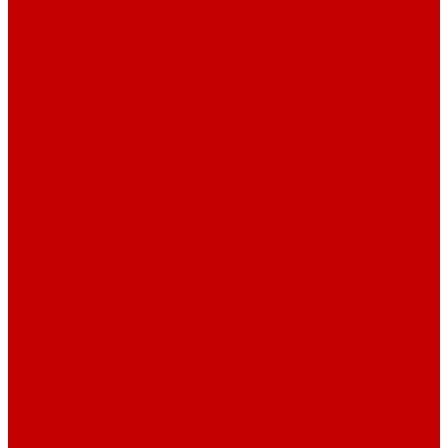
Плиты электрические
Таганки
Уплотнительные материалы
Насосы
Глубинные и вибрационные насосы
Поверхностные насосы и станции
Дренажные и фекальные насосы
Гидроаккумуляторы и расширительные баки
Канализационные установки
Циркуляционные насосы
Водонагреватели (бойлеры)
Электрические водонагреватели
Газовые водонагреватели
Бойлеры косвенного нагрева
Кондиционеры
Сплит-системы
Инверторные сплит-системы
Канализация и трубы
Труба канализационная
Фитинг канализационный
Труба PP-R
Внутренняя канализация
Фитинг PP-R
Краны PP-R
Наружная канализация