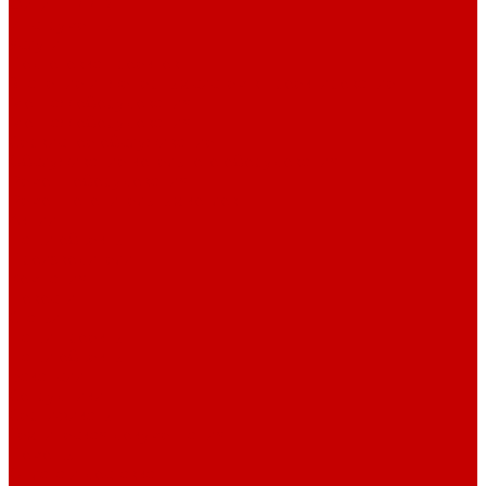
Фитинг PP-R
Инструменты
Услуги
Подготовка проектов
Значение инженерных систем в проектирование
Монтаж оборудования
Монтаж оборудования
Сервисное обслуживание
Обслуживание котельного оборудования
Ремонт оборудования
Ремонт отопительных котлов
Акции
Наши объекты
Производители
Компания
Новости
Статьи
Наши проекты
Наши объекты
Вакансии
Сотрудники
Сертификаты
Техническая документация
Помощь
Оплата и доставка