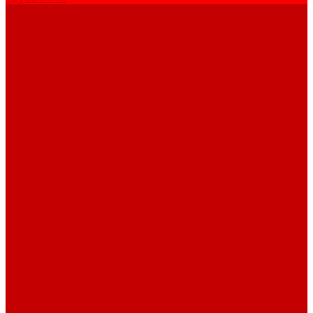
Услуги
Подготовка проектов
Значение инженерных систем в проектирование
Монтаж оборудования
Монтаж оборудования
Сервисное обслуживание
Обслуживание котельного оборудования
Ремонт оборудования
Ремонт отопительных котлов
Акции
Наши объекты
Производители
Компания
Новости
Статьи
Наши проекты
Наши объекты
Вакансии
Сотрудники
Сертификаты
Техническая документация
Помощь
Оплата и доставка
Вопрос - ответ
Отзывы