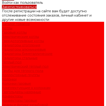
Войти как пользователь
Зарегистрироваться
После регистрации на сайте вам будет доступно
отслеживание состояния заказов, личный кабинет и
другие новые возможности
Каталог товаров
Котлы
Газовые котлы
Электрические котлы
Твердотопливные котлы
Радиаторы отопления
Радиаторы алюминиевые
Радиаторы биметаллические
Радиаторы стальные
Тёплый пол
Электрический тёплый пол
Трубы для тёплого пола
Коллекторные группы
Колонки
Колонки газовые
Комплектующие к колонкам
Газгольдеры наземные
Конвекторы
Конвекторы газовые
Краны и фитинг резьбовой