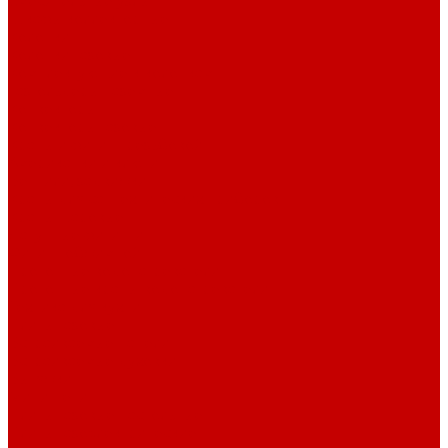
Смесительные узлы
Шкафы коллекторные
Колонки
Колонки газовые
Комплектующие к колонкам
Газгольдеры наземные
Конвекторы
Конвекторы газовые
Краны и фитинг резьбовой
Американки и ключи
Вентили, задвижки
Краны для сантехнических приборов
Краны шаровые
Латунные фитинги
Фитинг обжимной
Проточные водонагреватели
Проточные краны-водонагреватели
Техника для кухни
Плиты газовые
Встраиваемые панели
Встраиваемые духовки
Вытяжки
Мини печи
Плиты газовые настольные
Плиты газоэлектрические