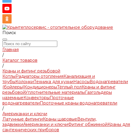
Поиск
Главная
/
Каталог товаров
/
Краны и фитинг резьбовой
Котлы
Радиаторы отопления
Канализация и
трубы
Колонки
Техника для кухни
Насосы
Водонагреватели
(бойлеры)
Кондиционеры
Тёплый пол
Краны и фитинг
резьбовой
Уплотнительные материалы
Газгольдеры
наземные
Конвекторы
Проточные
водонагреватели
Проточные краны-водонагреватели
/
Американки и ключи
Латунные фитинги
Краны шаровые
Вентили,
задвижки
Американки и ключи
Фитинг обжимной
Краны для
сантехнических приборов