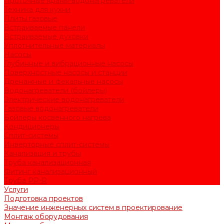
Проточные краны-водонагреватели
Техника для кухни
Плиты газовые
Встраиваемые панели
Встраиваемые духовки
Уплотнительные материалы
Насосы
Глубинные и вибрационные насосы
Поверхностные насосы и станции
Дренажные и фекальные насосы
Водонагреватели (бойлеры)
Электрические водонагреватели
Газовые водонагреватели
Бойлеры косвенного нагрева
Кондиционеры
Сплит-системы
Инверторные сплит-системы
Канализация и трубы
Труба канализационная
Фитинг канализационный
Труба PP-R
Услуги
Подготовка проектов
Значение инженерных систем в проектирование
Монтаж оборудования