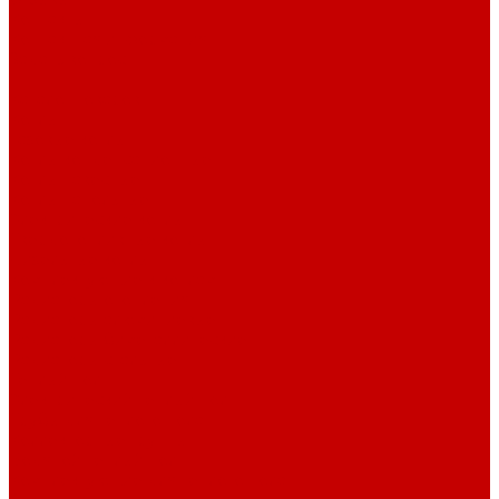
Контакты
Контактная информация
Задать вопрос
...
Каталог товаров
Котлы
Газовые котлы
Котлы конденсационные
Котлы навесные
Котлы напольные
Электрические котлы
Твердотопливные котлы
Дизельные котлы
Комплектующие к котлам
Радиаторы отопления
Радиаторы алюминиевые
Радиаторы биметаллические
Радиаторы стальные
Тёплый пол
Электрический тёплый пол
Трубы для тёплого пола
Коллекторные группы
Водяной теплый пол
Комплектующие для тёплого пола