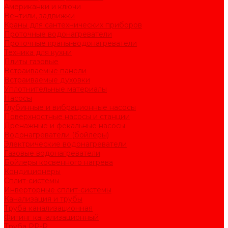
Американки и ключи
Вентили, задвижки
Краны для сантехнических приборов
Проточные водонагреватели
Проточные краны-водонагреватели
Техника для кухни
Плиты газовые
Встраиваемые панели
Встраиваемые духовки
Уплотнительные материалы
Насосы
Глубинные и вибрационные насосы
Поверхностные насосы и станции
Дренажные и фекальные насосы
Водонагреватели (бойлеры)
Электрические водонагреватели
Газовые водонагреватели
Бойлеры косвенного нагрева
Кондиционеры
Сплит-системы
Инверторные сплит-системы
Канализация и трубы
Труба канализационная
Фитинг канализационный
Труба PP-R