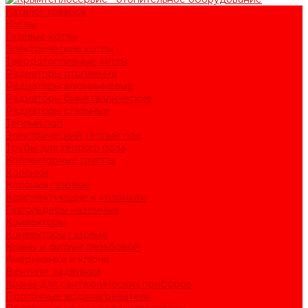
Каталог товаров
Котлы
Газовые котлы
Электрические котлы
Твердотопливные котлы
Радиаторы отопления
Радиаторы алюминиевые
Радиаторы биметаллические
Радиаторы стальные
Тёплый пол
Электрический тёплый пол
Трубы для тёплого пола
Коллекторные группы
Колонки
Колонки газовые
Комплектующие к колонкам
Газгольдеры наземные
Конвекторы
Конвекторы газовые
Краны и фитинг резьбовой
Американки и ключи
Вентили, задвижки
Краны для сантехнических приборов
Проточные водонагреватели