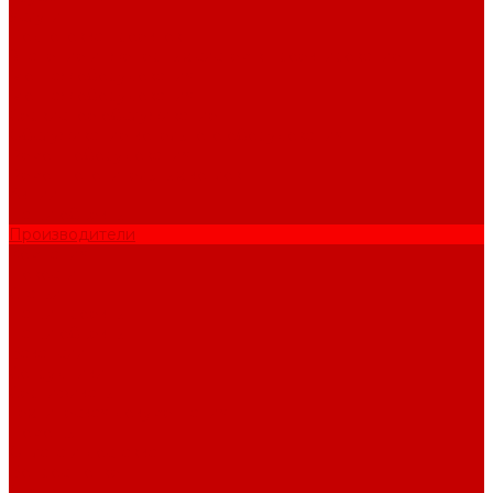
Услуги
Подготовка проектов
Значение инженерных систем в проектирование
Монтаж оборудования
Монтаж оборудования
Сервисное обслуживание
Обслуживание котельного оборудования
Ремонт оборудования
Ремонт отопительных котлов
Акции
Наши объекты
Производители
Компания
Новости
Статьи
Наши проекты
Наши объекты
Вакансии
Сотрудники
Сертификаты
Техническая документация
Помощь
Оплата и доставка
Вопрос - ответ
Отзывы