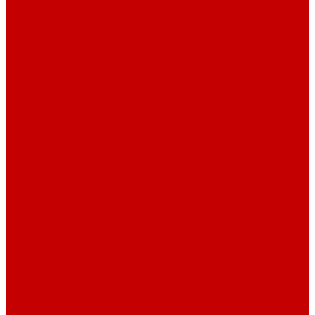
Смесительные узлы
Шкафы коллекторные
Колонки
Колонки газовые
Комплектующие к колонкам
Газгольдеры наземные
Конвекторы
Конвекторы газовые
Краны и фитинг резьбовой
Американки и ключи
Вентили, задвижки
Краны для сантехнических приборов
Краны шаровые
Латунные фитинги
Фитинг обжимной
Проточные водонагреватели
Проточные краны-водонагреватели
Техника для кухни
Плиты газовые
Встраиваемые панели
Встраиваемые духовки
Вытяжки
Мини печи
Плиты газовые настольные
Плиты газоэлектрические