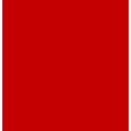
Плиты электрические
Таганки
Уплотнительные материалы
Насосы
Глубинные и вибрационные насосы
Поверхностные насосы и станции
Дренажные и фекальные насосы
Гидроаккумуляторы и расширительные баки
Канализационные установки
Циркуляционные насосы
Водонагреватели (бойлеры)
Электрические водонагреватели
Газовые водонагреватели
Бойлеры косвенного нагрева
Кондиционеры
Сплит-системы
Инверторные сплит-системы
Канализация и трубы
Труба канализационная
Фитинг канализационный
Труба PP-R
Внутренняя канализация
Фитинг PP-R
Краны PP-R
Наружная канализация