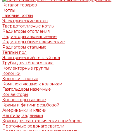
Каталог товаров
Котлы
Газовые котлы
Электрические котлы
Твердотопливные котлы
Радиаторы отопления
Радиаторы алюминиевые
Радиаторы биметаллические
Радиаторы стальные
Тёплый пол
Электрический тёплый пол
Трубы для тёплого пола
Коллекторные группы
Колонки
Колонки газовые
Комплектующие к колонкам
Газгольдеры наземные
Конвекторы
Конвекторы газовые
Краны и фитинг резьбовой
Американки и ключи
Вентили, задвижки
Краны для сантехнических приборов
Проточные водонагреватели