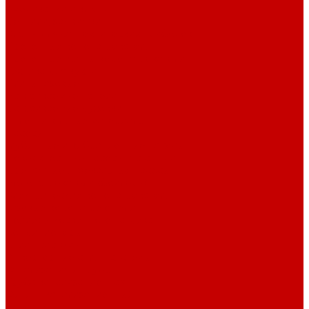
Американки и ключи
Вентили, задвижки
Краны для сантехнических приборов
Проточные водонагреватели
Проточные краны-водонагреватели
Техника для кухни
Плиты газовые
Встраиваемые панели
Встраиваемые духовки
Уплотнительные материалы
Насосы
Глубинные и вибрационные насосы
Поверхностные насосы и станции
Дренажные и фекальные насосы
Водонагреватели (бойлеры)
Электрические водонагреватели
Газовые водонагреватели
Бойлеры косвенного нагрева
Кондиционеры
Сплит-системы
Инверторные сплит-системы
Канализация и трубы
Труба канализационная
Фитинг канализационный
Труба PP-R