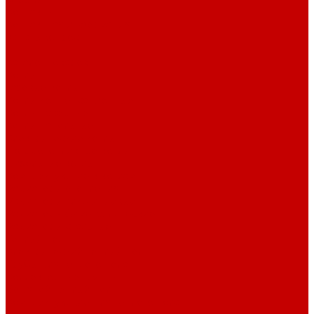
Контакты
Контактная информация
Задать вопрос
...
Каталог товаров
Котлы
Газовые котлы
Котлы конденсационные
Котлы навесные
Котлы напольные
Электрические котлы
Твердотопливные котлы
Дизельные котлы
Комплектующие к котлам
Радиаторы отопления
Радиаторы алюминиевые
Радиаторы биметаллические
Радиаторы стальные
Тёплый пол
Электрический тёплый пол
Трубы для тёплого пола
Коллекторные группы
Водяной теплый пол
Комплектующие для тёплого пола