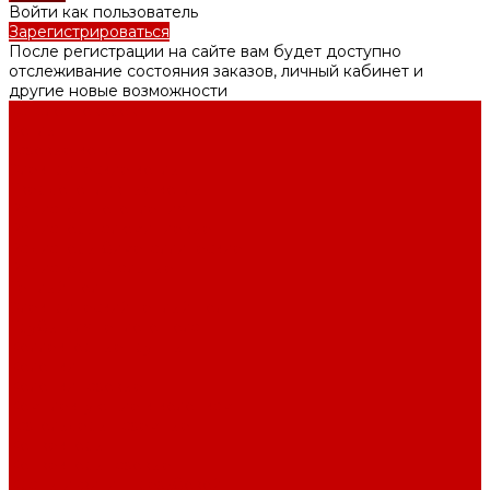
Войти как пользователь
Зарегистрироваться
После регистрации на сайте вам будет доступно
отслеживание состояния заказов, личный кабинет и
другие новые возможности
Каталог товаров
Котлы
Газовые котлы
Электрические котлы
Твердотопливные котлы
Радиаторы отопления
Радиаторы алюминиевые
Радиаторы биметаллические
Радиаторы стальные
Тёплый пол
Электрический тёплый пол
Трубы для тёплого пола
Коллекторные группы
Колонки
Колонки газовые
Комплектующие к колонкам
Газгольдеры наземные
Конвекторы
Конвекторы газовые
Краны и фитинг резьбовой