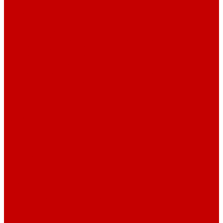
Фитинг PP-R
Инструменты
Услуги
Подготовка проектов
Значение инженерных систем в проектирование
Монтаж оборудования
Монтаж оборудования
Сервисное обслуживание
Обслуживание котельного оборудования
Ремонт оборудования
Ремонт отопительных котлов
Акции
Наши объекты
Производители
Компания
Новости
Статьи
Наши проекты
Наши объекты
Вакансии
Сотрудники
Сертификаты
Техническая документация
Помощь
Оплата и доставка