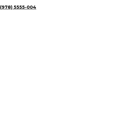
(978) 5555-004