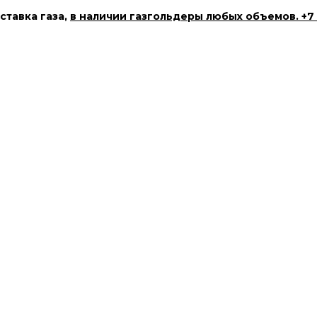
ставка газа,
в наличии газгольдеры любых объемов. +7 