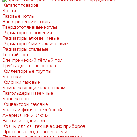
Каталог товаров
Котлы
Газовые котлы
Электрические котлы
Твердотопливные котлы
Радиаторы отопления
Радиаторы алюминиевые
Радиаторы биметаллические
Радиаторы стальные
Тёплый пол
Электрический тёплый пол
Трубы для тёплого пола
Коллекторные группы
Колонки
Колонки газовые
Комплектующие к колонкам
Газгольдеры наземные
Конвекторы
Конвекторы газовые
Краны и фитинг резьбовой
Американки и ключи
Вентили, задвижки
Краны для сантехнических приборов
Проточные водонагреватели