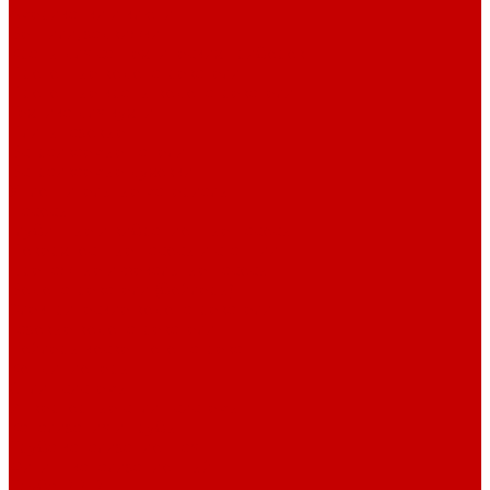
Американки и ключи
Вентили, задвижки
Краны для сантехнических приборов
Проточные водонагреватели
Проточные краны-водонагреватели
Техника для кухни
Плиты газовые
Встраиваемые панели
Встраиваемые духовки
Уплотнительные материалы
Насосы
Глубинные и вибрационные насосы
Поверхностные насосы и станции
Дренажные и фекальные насосы
Водонагреватели (бойлеры)
Электрические водонагреватели
Газовые водонагреватели
Бойлеры косвенного нагрева
Кондиционеры
Сплит-системы
Инверторные сплит-системы
Канализация и трубы
Труба канализационная
Фитинг канализационный
Труба PP-R