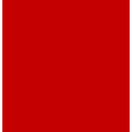
Контакты
Контактная информация
Задать вопрос
...
Каталог товаров
Котлы
Газовые котлы
Котлы конденсационные
Котлы навесные
Котлы напольные
Электрические котлы
Твердотопливные котлы
Дизельные котлы
Комплектующие к котлам
Радиаторы отопления
Радиаторы алюминиевые
Радиаторы биметаллические
Радиаторы стальные
Тёплый пол
Электрический тёплый пол
Трубы для тёплого пола
Коллекторные группы
Водяной теплый пол
Комплектующие для тёплого пола