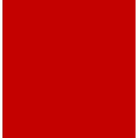
Смесительные узлы
Шкафы коллекторные
Колонки
Колонки газовые
Комплектующие к колонкам
Газгольдеры наземные
Конвекторы
Конвекторы газовые
Краны и фитинг резьбовой
Американки и ключи
Вентили, задвижки
Краны для сантехнических приборов
Краны шаровые
Латунные фитинги
Фитинг обжимной
Проточные водонагреватели
Проточные краны-водонагреватели
Техника для кухни
Плиты газовые
Встраиваемые панели
Встраиваемые духовки
Вытяжки
Мини печи
Плиты газовые настольные
Плиты газоэлектрические