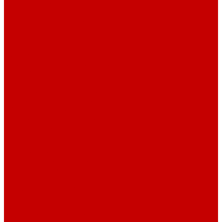
Плиты электрические
Таганки
Уплотнительные материалы
Насосы
Глубинные и вибрационные насосы
Поверхностные насосы и станции
Дренажные и фекальные насосы
Гидроаккумуляторы и расширительные баки
Канализационные установки
Циркуляционные насосы
Водонагреватели (бойлеры)
Электрические водонагреватели
Газовые водонагреватели
Бойлеры косвенного нагрева
Кондиционеры
Сплит-системы
Инверторные сплит-системы
Канализация и трубы
Труба канализационная
Фитинг канализационный
Труба PP-R
Внутренняя канализация
Фитинг PP-R
Краны PP-R
Наружная канализация