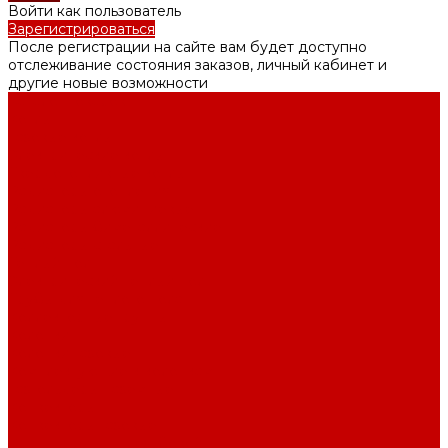
Войти как пользователь
Зарегистрироваться
После регистрации на сайте вам будет доступно
отслеживание состояния заказов, личный кабинет и
другие новые возможности
Каталог товаров
Котлы
Газовые котлы
Электрические котлы
Твердотопливные котлы
Радиаторы отопления
Радиаторы алюминиевые
Радиаторы биметаллические
Радиаторы стальные
Тёплый пол
Электрический тёплый пол
Трубы для тёплого пола
Коллекторные группы
Колонки
Колонки газовые
Комплектующие к колонкам
Газгольдеры наземные
Конвекторы
Конвекторы газовые
Краны и фитинг резьбовой