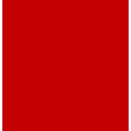
Фитинг PP-R
Инструменты
Услуги
Подготовка проектов
Значение инженерных систем в проектирование
Монтаж оборудования
Монтаж оборудования
Сервисное обслуживание
Обслуживание котельного оборудования
Ремонт оборудования
Ремонт отопительных котлов
Акции
Наши объекты
Производители
Компания
Новости
Статьи
Наши проекты
Наши объекты
Вакансии
Сотрудники
Сертификаты
Техническая документация
Помощь
Оплата и доставка