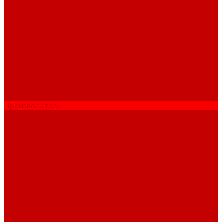
Услуги
Подготовка проектов
Значение инженерных систем в проектирование
Монтаж оборудования
Монтаж оборудования
Сервисное обслуживание
Обслуживание котельного оборудования
Ремонт оборудования
Ремонт отопительных котлов
Акции
Наши объекты
Производители
Компания
Новости
Статьи
Наши проекты
Наши объекты
Вакансии
Сотрудники
Сертификаты
Техническая документация
Помощь
Оплата и доставка
Вопрос - ответ
Отзывы