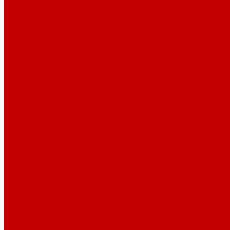
Плиты газовые настольные
Плиты газоэлектрические
Плиты электрические
Таганки
Уплотнительные материалы
Насосы
Глубинные и вибрационные насосы
Поверхностные насосы и станции
Дренажные и фекальные насосы
Гидроаккумуляторы и расширительные баки
Канализационные установки
Циркуляционные насосы
Водонагреватели (бойлеры)
Электрические водонагреватели
Газовые водонагреватели
Бойлеры косвенного нагрева
Кондиционеры
Сплит-системы
Инверторные сплит-системы
Канализация и трубы
Труба канализационная
Фитинг канализационный
Труба PP-R
Внутренняя канализация