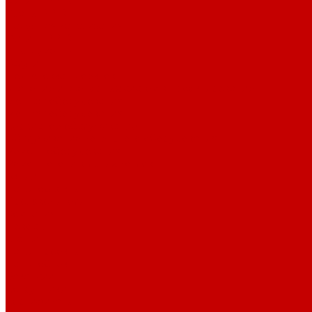
Фитинг PP-R
Краны PP-R
Наружная канализация
Фитинг PP-R
Инструменты
Услуги
Подготовка проектов
Значение инженерных систем в проектирование
Монтаж оборудования
Монтаж оборудования
Сервисное обслуживание
Обслуживание котельного оборудования
Ремонт оборудования
Ремонт отопительных котлов
Акции
Наши объекты
Производители
Компания
Новости
Статьи
Наши проекты
Наши объекты
Вакансии
Сотрудники
Сертификаты