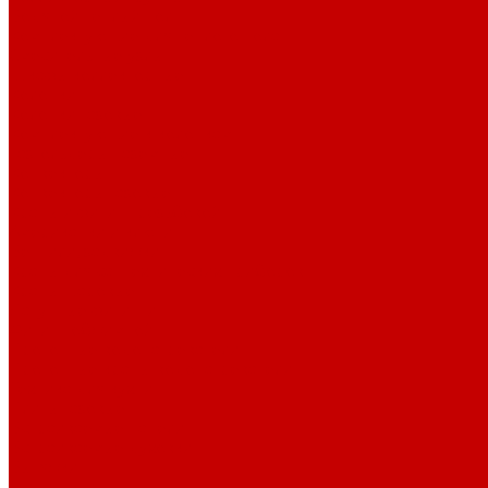
Водяной теплый пол
Комплектующие для тёплого пола
Смесительные узлы
Шкафы коллекторные
Колонки
Колонки газовые
Комплектующие к колонкам
Газгольдеры наземные
Конвекторы
Конвекторы газовые
Краны и фитинг резьбовой
Американки и ключи
Вентили, задвижки
Краны для сантехнических приборов
Краны шаровые
Латунные фитинги
Фитинг обжимной
Проточные водонагреватели
Проточные краны-водонагреватели
Техника для кухни
Плиты газовые
Встраиваемые панели
Встраиваемые духовки
Вытяжки
Мини печи