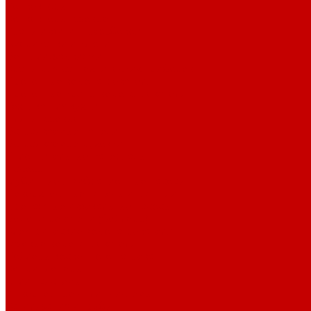
Конвекторы
Конвекторы газовые
Краны и фитинг резьбовой
Американки и ключи
Вентили, задвижки
Краны для сантехнических приборов
Проточные водонагреватели
Проточные краны-водонагреватели
Техника для кухни
Плиты газовые
Встраиваемые панели
Встраиваемые духовки
Уплотнительные материалы
Насосы
Глубинные и вибрационные насосы
Поверхностные насосы и станции
Дренажные и фекальные насосы
Водонагреватели (бойлеры)
Электрические водонагреватели
Газовые водонагреватели
Бойлеры косвенного нагрева
Кондиционеры
Сплит-системы
Инверторные сплит-системы
Канализация и трубы