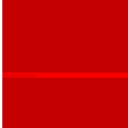
Труба канализационная
Фитинг канализационный
Труба PP-R
Услуги
Подготовка проектов
Значение инженерных систем в проектирование
Монтаж оборудования
Монтаж оборудования
Сервисное обслуживание
Обслуживание котельного оборудования
Ремонт оборудования
Ремонт отопительных котлов
Акции
Наши объекты
Производители
Компания
Новости
Статьи
Наши проекты
Наши объекты
Вакансии
Сотрудники
Сертификаты
Техническая документация
Помощь