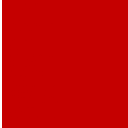
Оплата и доставка
Вопрос - ответ
Отзывы
Контакты
Контактная информация
Задать вопрос
...
Каталог товаров
Котлы
Газовые котлы
Котлы конденсационные
Котлы навесные
Котлы напольные
Электрические котлы
Твердотопливные котлы
Дизельные котлы
Комплектующие к котлам
Радиаторы отопления
Радиаторы алюминиевые
Радиаторы биметаллические
Радиаторы стальные
Тёплый пол
Электрический тёплый пол
Трубы для тёплого пола
Коллекторные группы