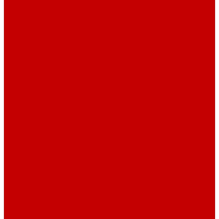
Плиты газоэлектрические
Плиты электрические
Таганки
Уплотнительные материалы
Насосы
Глубинные и вибрационные насосы
Поверхностные насосы и станции
Дренажные и фекальные насосы
Гидроаккумуляторы и расширительные баки
Канализационные установки
Циркуляционные насосы
Водонагреватели (бойлеры)
Электрические водонагреватели
Газовые водонагреватели
Бойлеры косвенного нагрева
Кондиционеры
Сплит-системы
Инверторные сплит-системы
Канализация и трубы
Труба канализационная
Фитинг канализационный
Труба PP-R
Внутренняя канализация
Фитинг PP-R
Краны PP-R