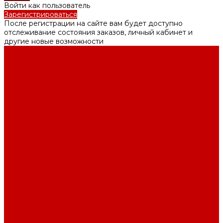
Войти как пользователь
Зарегистрироваться
После регистрации на сайте вам будет доступно
отслеживание состояния заказов, личный кабинет и
другие новые возможности
...
Каталог товаров
Котлы
Газовые котлы
Котлы конденсационные
Котлы навесные
Котлы напольные
Электрические котлы
Твердотопливные котлы
Дизельные котлы
Комплектующие к котлам
Радиаторы отопления
Радиаторы алюминиевые
Радиаторы биметаллические
Радиаторы стальные
Тёплый пол
Электрический тёплый пол
Трубы для тёплого пола
Коллекторные группы
Водяной теплый пол