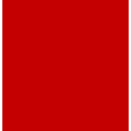
Наружная канализация
Фитинг PP-R
Инструменты
Услуги
Подготовка проектов
Значение инженерных систем в проектирование
Монтаж оборудования
Монтаж оборудования
Сервисное обслуживание
Обслуживание котельного оборудования
Ремонт оборудования
Ремонт отопительных котлов
Акции
Наши объекты
Производители
Компания
Новости
Статьи
Наши проекты
Наши объекты
Вакансии
Сотрудники
Сертификаты
Техническая документация