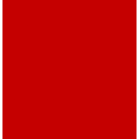
Комплектующие для тёплого пола
Смесительные узлы
Шкафы коллекторные
Колонки
Колонки газовые
Комплектующие к колонкам
Газгольдеры наземные
Конвекторы
Конвекторы газовые
Краны и фитинг резьбовой
Американки и ключи
Вентили, задвижки
Краны для сантехнических приборов
Краны шаровые
Латунные фитинги
Фитинг обжимной
Проточные водонагреватели
Проточные краны-водонагреватели
Техника для кухни
Плиты газовые
Встраиваемые панели
Встраиваемые духовки
Вытяжки
Мини печи
Плиты газовые настольные